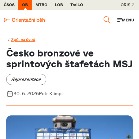
ČSOS
OB
MTBO
LOB
Trail-O
ORIS
MENU
Zpět na úvod
Česko bronzové ve
sprintových štafetách MSJ
Reprezentace
30. 6. 2026
Petr Klimpl