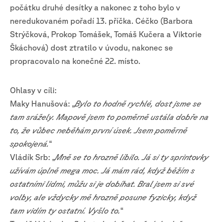
počátku druhé desítky a nakonec z toho bylo v
neredukovaném pořadí 13. příčka. Céčko (Barbora
Strýčková, Prokop Tomášek, Tomáš Kučera a Viktorie
Škáchová) dost ztratilo v úvodu, nakonec se
propracovalo na konečné 22. místo.
Ohlasy v cíli:
Maky Hanušová: „
Bylo to hodně rychlé, dost jsme se
tam srážely. Mapově jsem to poměrně ustála dobře na
to, že vůbec neběhám první úsek. Jsem poměrně
spokojená.
“
Vládík Srb: „
Mně se to hrozně líbilo. Já si ty sprintovky
užívám úplně mega moc. Já mám rád, když běžím s
ostatními lidmi, můžu si je dobíhat. Bral jsem si své
volby, ale vždycky mě hrozně posune fyzicky, když
tam vidím ty ostatní. Vyšlo to.
“