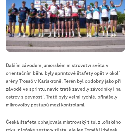
Dalším závodem juniorském mistrovství světa v
orientačním běhu byly sprintové štafety opět v okolí
arény Trossö v Karlskroně. Terén byl obdobný jako při
závodě ve sprintu, navíc tratě zavedly závodníky i na
ostrov s pevností. Tratě byly velmi rychlé, přinášely
mikrovolby postupů mezi kontrolami.
Česká štafeta obhajovala mistrovský titul z loňského
roku, z loňské sestavy zůstal ale jen Tomáš Urbánek,