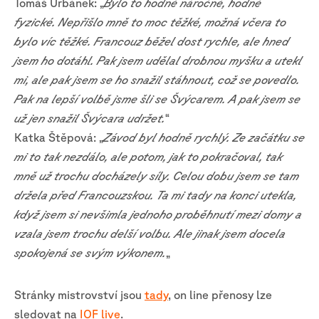
Tomáš Urbánek: „
Bylo to hodně náročné, hodně
fyzické. Nepřišlo mně to moc těžké, možná včera to
bylo víc těžké. Francouz běžel dost rychle, ale hned
jsem ho dotáhl. Pak jsem udělal drobnou myšku a utekl
mi, ale pak jsem se ho snažil stáhnout, což se povedlo.
Pak na lepší volbě jsme šli se Švýcarem. A pak jsem se
už jen snažil Švýcara udržet.
“
Katka Štěpová: „
Závod byl hodně rychlý. Ze začátku se
mi to tak nezdálo, ale potom, jak to pokračoval, tak
mně už trochu docházely síly. Celou dobu jsem se tam
držela před Francouzskou. Ta mi tady na konci utekla,
když jsem si nevšimla jednoho proběhnutí mezi domy a
vzala jsem trochu delší volbu. Ale jinak jsem docela
spokojená se svým výkonem.
„
Stránky mistrovství jsou
tady
, on line přenosy lze
sledovat na
IOF live
.