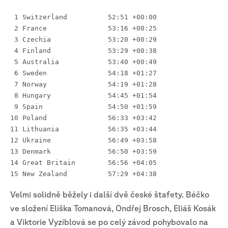
 1 Switzerland 		52:51 +00:00
 2 France 		53:16 +00:25
 3 Czechia 		53:20 +00:29
 4 Finland 		53:29 +00:38
 5 Australia 		53:40 +00:49
 6 Sweden 		54:18 +01:27
 7 Norway 		54:19 +01:28
 8 Hungary 		54:45 +01:54
 9 Spain 		54:50 +01:59
10 Poland 		56:33 +03:42
11 Lithuania 		56:35 +03:44
12 Ukraine 		56:49 +03:58
13 Denmark 		56:50 +03:59
14 Great Britain 	56:56 +04:05
15 New Zealand 		57:29 +04:38
Velmi solidně běžely i další dvě české štafety. Béčko
ve složení Eliška Tomanová, Ondřej Brosch, Eliáš Kosák
a Viktorie Vyziblová se po celý závod pohybovalo na