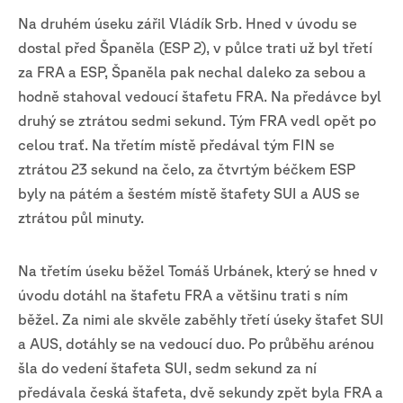
Na druhém úseku zářil Vládík Srb. Hned v úvodu se
dostal před Španěla (ESP 2), v půlce trati už byl třetí
za FRA a ESP, Španěla pak nechal daleko za sebou a
hodně stahoval vedoucí štafetu FRA. Na předávce byl
druhý se ztrátou sedmi sekund. Tým FRA vedl opět po
celou trať. Na třetím místě předával tým FIN se
ztrátou 23 sekund na čelo, za čtvrtým béčkem ESP
byly na pátém a šestém místě štafety SUI a AUS se
ztrátou půl minuty.
Na třetím úseku běžel Tomáš Urbánek, který se hned v
úvodu dotáhl na štafetu FRA a většinu trati s ním
běžel. Za nimi ale skvěle zaběhly třetí úseky štafet SUI
a AUS, dotáhly se na vedoucí duo. Po průběhu arénou
šla do vedení štafeta SUI, sedm sekund za ní
předávala česká štafeta, dvě sekundy zpět byla FRA a