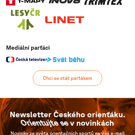
Mediální parťáci
Chci se stát parťákem
Newsletter Českého orienťáku.
Orientujte se
v novinkách
Novinky ze světa orientačních sportů na váš e-mail