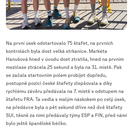
Na první úsek odstartovalo 75 štafet, na prvních
kontrolách byla dost velká strkanice. Markéta
Hanušová hned v úvodu dost ztratila, hned na prvním
mezičase ztrácela 25 sekund a byla na 31. místě. Pak
se začala startovním polem probíjet dopředu,
postupně pozici české štafety zlepšovala a díky
rychlému závěru předávala na 7. místě s odstupem na
štafetu FRA. Ta vedla s malým náskokem po celý úsek,
na předávce byla o pět sekund dříve než dvě štafety
SUI, těsně za nimi předávaly týmy ESP a FIN, před námi
bylo ještě španělské béčko.