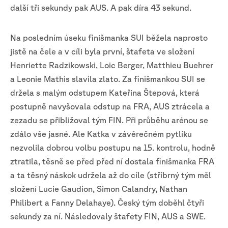
další tři sekundy pak AUS. A pak díra 43 sekund.
Na posledním úseku finišmanka SUI běžela naprosto
jistě na čele a v cíli byla první, štafeta ve složení
Henriette Radzikowski, Loic Berger, Matthieu Buehrer
a Leonie Mathis slavila zlato. Za finišmankou SUI se
držela s malým odstupem Kateřina Štepová, která
postupně navyšovala odstup na FRA, AUS ztrácela a
zezadu se přibližoval tým FIN. Při průběhu arénou se
zdálo vše jasné. Ale Katka v závěrečném pytlíku
nezvolila dobrou volbu postupu na 15. kontrolu, hodně
ztratila, těsně se před před ní dostala finišmanka FRA
a ta těsný náskok udržela až do cíle (stříbrný tým měl
složení Lucie Gaudion, Simon Calandry, Nathan
Philibert a Fanny Delahaye). Český tým doběhl čtyři
sekundy za ní. Následovaly štafety FIN, AUS a SWE.