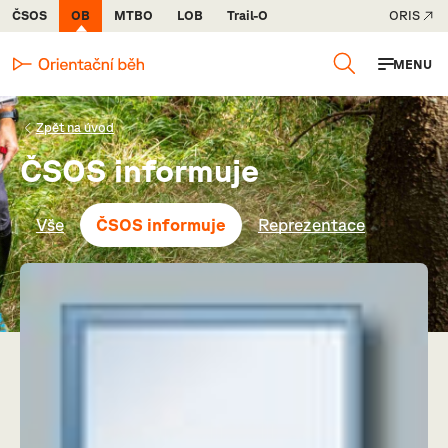
ČSOS
OB
MTBO
LOB
Trail-O
ORIS
MENU
Zpět na úvod
ČSOS informuje
Vše
ČSOS informuje
Reprezentace