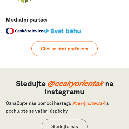
Mediální parťáci
Chci se stát parťákem
Sledujte
@ceskyorientak
na
Instagramu
Označujte nás pomocí hastagu
#ceskyorientak
a
pochlubte se vašimi úspěchy
Sledujte nás