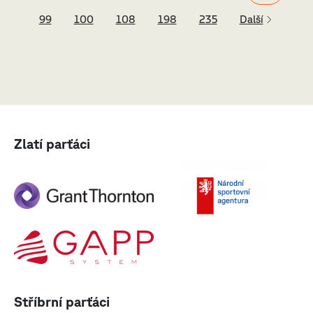
99
100
108
198
235
Další
Zlatí parťáci
Stříbrní parťáci