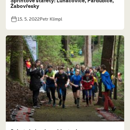
Sprintové štafety: Luhačovice, Pardubice,
Žabovřesky
15. 5. 2022
Petr Klimpl