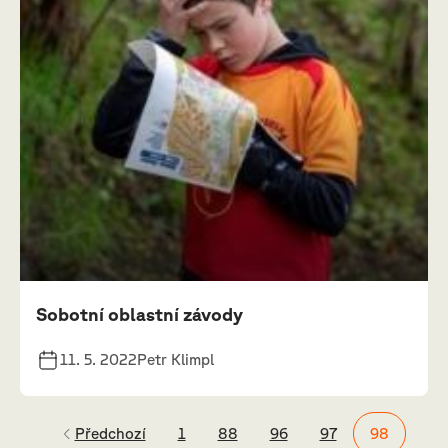
Sobotní oblastní závody
11. 5. 2022
Petr Klimpl
Předchozí
1
88
96
97
98