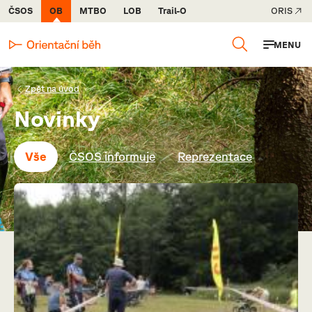
ČSOS
OB
MTBO
LOB
Trail-O
ORIS
MENU
Zpět na úvod
Novinky
Vše
ČSOS informuje
Reprezentace