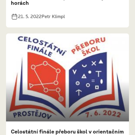
horách
21. 5. 2022
Petr Klimpl
Celostátní finále přeboru škol v orientačním