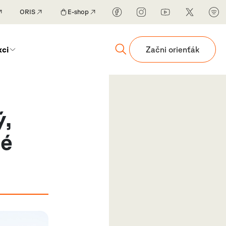
ORIS
E-shop
kci
Začni orienťák
ý,
té