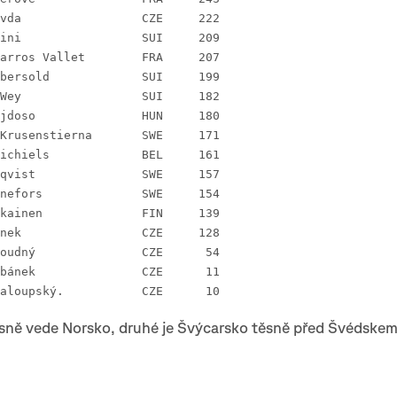
 5 Tomáš Křivda 		CZE 	222
 6 Tino Polsini 		SUI 	209
 7 Mathias Barros Vallet 	FRA 	207
 8 Fabian Aebersold 		SUI 	199
 9 Benjamin Wey 		SUI 	182
10 Zoltan Bujdoso 		HUN 	180
11 Isac von Krusenstierna 	SWE 	171
12 Yannick Michiels 		BEL 	161
13 Axel Granqvist 		SWE 	157
14 Gustav Runefors 		SWE 	154
15 Aarni Ronkainen 		FIN 	139
19 Jakub Glonek 		CZE 	128
43. Martin Roudný 		CZE	 54
63. Tomáš Urbánek 		CZE	 11
65. Jakub Chaloupský.		CZE	 10
sně vede Norsko, druhé je Švýcarsko těsně před Švédskem