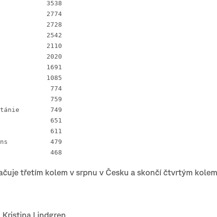
 1 Norsko		3538
 2 Švýcarsko 		2774
 3 Švédsko 		2728
 4 Finsko 		2542
 5 Francie 		2110
 6 Česko 		2020
 7 Dánsko 		1691
 8 Maďarsko 		1085
 9 Polsko 		 774
10 Španělsko 		 759
11 Velká Británie 	 749
12 Itálie 		 651
13 Rakousko 		 611
14 Nový Zélans		 479
15 Austrálie		 468
čuje třetím kolem v srpnu v Česku a skončí čtvrtým kolem 
 Kristina Lindgren