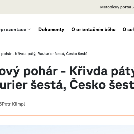
Metodický portál
eprezentace
Dokumenty
O orientačním běhu
O se
pohár - Křivda pátý, Rauturier šestá, Česko šesté
ový pohár - Křivda pát
urier šestá, Česko šes
6
Petr Klimpl