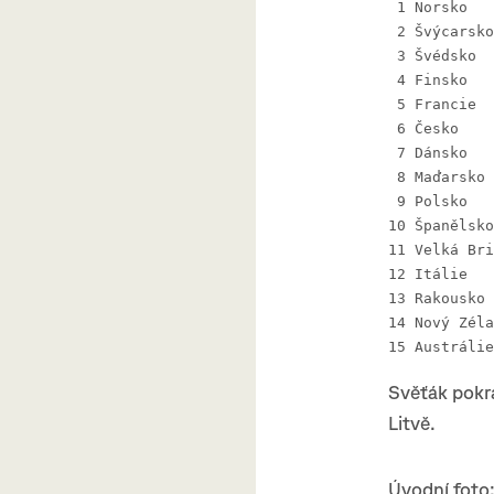
Svěťák pokra
Litvě.
Úvodní foto: