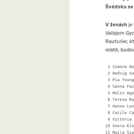
Švédsku se 
V ženách
je
Valbjorn Gyd
Rauturier, k
místě, bodov