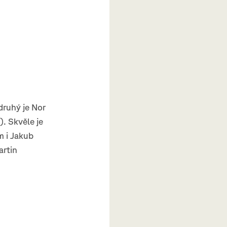
 druhý je Nor
). Skvěle je
m i Jakub
artin