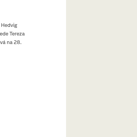
a Hedvig
vede Tereza
ová na 28.