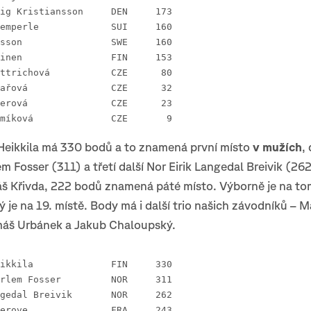
12 Ida Agervig Kristiansson 	DEN 	173
13 Natalia Gemperle 		SUI 	160
13 Alva Sonesson 		SWE 	160
15 Inka Nurminen 		FIN 	153
28. Lucie Dittrichová		CZE	 80
48. Jana Pekařová		CZE	 32	 
52. Jana Peterová		CZE	 23
62. Lucie Semíková		CZE    	  9
Heikkila má 330 bodů a to znamená první místo
v mužích
,
m Fosser (311) a třetí další Nor Eirik Langedal Breivik (262
š Křivda, 222 bodů znamená páté místo. Výborně je na to
ý je na 19. místě. Body má i další trio našich závodníků – M
áš Urbánek a Jakub Chaloupský.
 1 Tuomas Heikkila 		FIN 	330
 2 Kasper Harlem Fosser 	NOR 	311
 3 Eirik Langedal Breivik 	NOR 	262
 4 Guilhem Verove 		FRA 	243