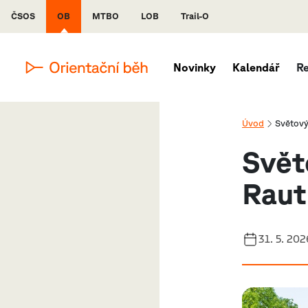
ČSOS
OB
MTBO
LOB
Trail-O
Novinky
Kalendář
R
Úvod
Světový 
Svět
Raut
31. 5. 202