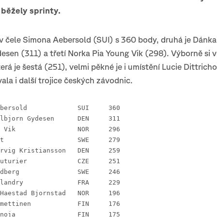
běžely sprinty.
 v čele Simona Aebersold (SUI) s 360 body, druhá je Dánk
esen (311) a třetí Norka Pia Young Vik (298). Výborně si 
terá je šestá (251), velmi pěkné je i umístění Lucie Dittrich
ala i další trojice českých závodnic.
 1 Simona Aebersold 		SUI 	360
 2 Hedvig Valbjorn Gydesen 	DEN 	311
 3 Pia Young Vik 		NOR 	296
 4 Sanna Fast 			SWE 	279
 5 Malin Agervig Kristiansson 	DEN 	259
 6 Tereza Rauturier 		CZE 	251
 7 Hanna Lundberg 		SWE 	246
 8 Cecile Calandry 		FRA 	229
 9 Victoria Haestad Bjornstad 	NOR 	196
10 Veera Klemettinen 		FIN 	176
11 Maija Sianoja 		FIN 	175