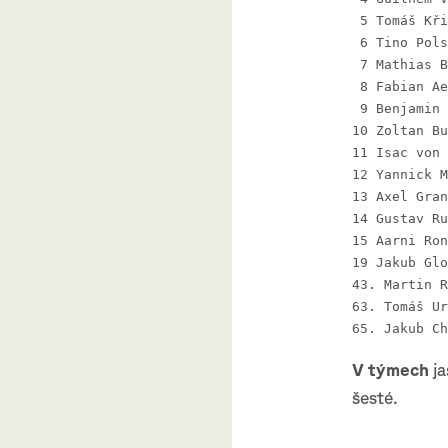
V týmech
ja
šesté.