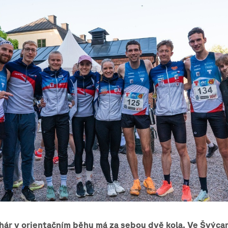
ár v orientačním běhu má za sebou dvě kola. Ve Švýcar