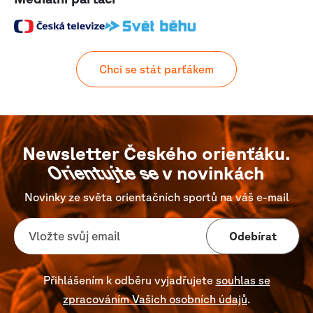
Chci se stát parťákem
Newsletter Českého orienťáku.
Orientujte se
v novinkách
Novinky ze světa orientačních sportů na váš e-mail
Odebírat
Přihlášením k odběru vyjadřujete
souhlas se
zpracováním Vašich osobních údajů
.