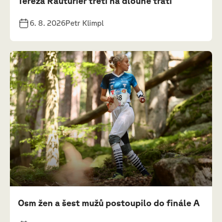
Tereza Rauturier třetí na dlouhé trati
6. 8. 2026
Petr Klimpl
Osm žen a šest mužů postoupilo do finále A