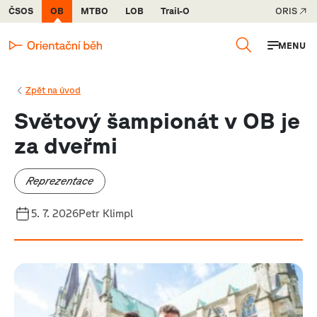
ČSOS
OB
MTBO
LOB
Trail-O
ORIS
MENU
Zpět na úvod
Světový šampionát v OB je
za dveřmi
Reprezentace
5. 7. 2026
Petr Klimpl