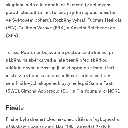
skupinou a do cíle doběhl na 5. místě (v celkovém
pořadí obsadil 13. místo, což je jeho nejlepší umístění
ve Světovém poháru). Rozběhy vyhráli Tuomas Heikkila
(FIN), Guilhem Verove (FRA) a Anselm Reichenbach
(GER).
Tereza Rauturier bojovala o postup až do konce, při
náběhu na sběrku vedla, ale těsně před sběrkou
udělala chybu a postup ji unikl opravdu těsně, třetí
místo v rozběhu znamená celkové sedmé místo. V
semifinálových skupinách byly nejlepší Sanna Fast
(SWE), Simona Aebersold (SUI) a Pia Young Vik (NOR).
Finále
Finále bylo dramatické, nakonec vítězství vybojoval s
náskokem dvou sekund Nor Eirik Langedal Breivik,