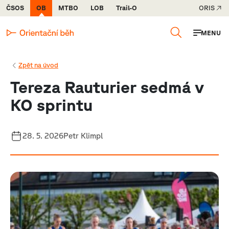
ČSOS
OB
MTBO
LOB
Trail-O
ORIS
MENU
Zpět na úvod
Tereza Rauturier sedmá v
KO sprintu
28. 5. 2026
Petr Klimpl