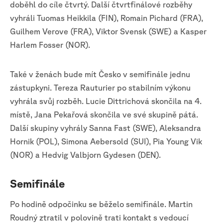
doběhl do cíle čtvrtý. Další čtvrtfinálové rozběhy
vyhráli Tuomas Heikkila (FIN), Romain Pichard (FRA),
Guilhem Verove (FRA), Viktor Svensk (SWE) a Kasper
Harlem Fosser (NOR).
Také v ženách bude mít Česko v semifinále jednu
zástupkyni. Tereza Rauturier po stabilním výkonu
vyhrála svůj rozběh. Lucie Dittrichová skončila na 4.
místě, Jana Pekařová skončila ve své skupině pátá.
Další skupiny vyhrály Sanna Fast (SWE), Aleksandra
Hornik (POL), Simona Aebersold (SUI), Pia Young Vik
(NOR) a Hedvig Valbjorn Gydesen (DEN).
Semifinále
Po hodině odpočinku se běželo semifinále. Martin
Roudný ztratil v polovině trati kontakt s vedoucí