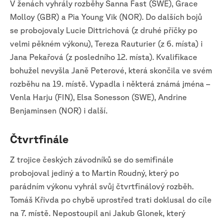
V ženách vyhrály rozběhy Sanna Fast (SWE), Grace
Molloy (GBR) a Pia Young Vik (NOR). Do dalších bojů
se probojovaly Lucie Dittrichová (z druhé příčky po
velmi pěkném výkonu), Tereza Rauturier (z 6. místa) i
Jana Pekařová (z posledního 12. místa). Kvalifikace
bohužel nevyšla Janě Peterové, která skončila ve svém
rozběhu na 19. místě. Vypadla i některá známá jména –
Venla Harju (FIN), Elsa Sonesson (SWE), Andrine
Benjaminsen (NOR) i další.
Čtvrtfinále
Z trojice českých závodníků se do semifinále
probojoval jediný a to Martin Roudný, který po
parádním výkonu vyhrál svůj čtvrtfinálový rozběh.
Tomáš Křivda po chybě uprostřed trati doklusal do cíle
na 7. místě. Nepostoupil ani Jakub Glonek, který