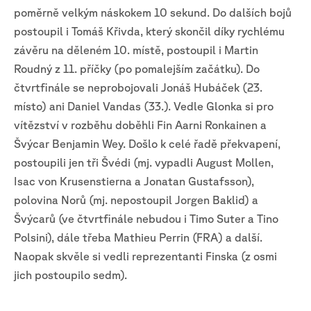
poměrně velkým náskokem 10 sekund. Do dalších bojů
postoupil i Tomáš Křivda, který skončil díky rychlému
závěru na děleném 10. místě, postoupil i Martin
Roudný z 11. příčky (po pomalejším začátku). Do
čtvrtfinále se neprobojovali Jonáš Hubáček (23.
místo) ani Daniel Vandas (33.). Vedle Glonka si pro
vítězství v rozběhu doběhli Fin Aarni Ronkainen a
Švýcar Benjamin Wey. Došlo k celé řadě překvapení,
postoupili jen tři Švédi (mj. vypadli August Mollen,
Isac von Krusenstierna a Jonatan Gustafsson),
polovina Norů (mj. nepostoupil Jorgen Baklid) a
Švýcarů (ve čtvrtfinále nebudou i Timo Suter a Tino
Polsini), dále třeba Mathieu Perrin (FRA) a další.
Naopak skvěle si vedli reprezentanti Finska (z osmi
jich postoupilo sedm).