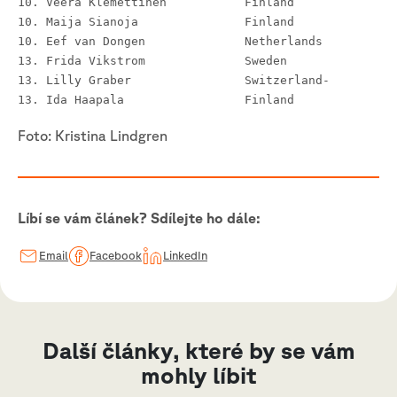
10. Veera Klemettinen		Finland
10. Maija Sianoja		Finland
10. Eef van Dongen		Netherlands
13. Frida Vikstrom		Sweden  
13. Lilly Graber		Switzerland-   
13. Ida Haapala			Finland
Foto: Kristina Lindgren
Líbí se vám článek? Sdílejte ho dále:
Email
Facebook
LinkedIn
Další články, které by se vám
mohly líbit