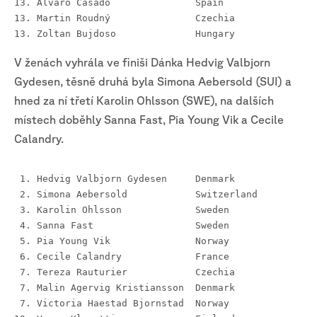
13. Alvaro Casado		Spain
13. Martin Roudný		Czechia
13. Zoltan Bujdoso		Hungary
V ženách vyhrála ve finiši Dánka Hedvig Valbjorn
Gydesen, těsně druhá byla Simona Aebersold (SUI) a
hned za ní třetí Karolin Ohlsson (SWE), na dalších
místech doběhly Sanna Fast, Pia Young Vik a Cecile
Calandry.
 1. Hedvig Valbjorn Gydesen	Denmark	
 2. Simona Aebersold		Switzerland 
 3. Karolin Ohlsson		Sweden
 4. Sanna Fast			Sweden
 5. Pia Young Vik		Norway
 6. Cecile Calandry		France
 7. Tereza Rauturier            Czechia
 7. Malin Agervig Kristiansson	Denmark
 7. Victoria Haestad Bjornstad	Norway