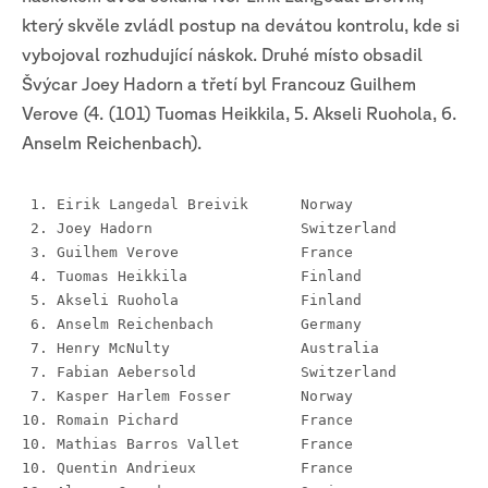
který skvěle zvládl postup na devátou kontrolu, kde si
vybojoval rozhudující náskok. Druhé místo obsadil
Švýcar Joey Hadorn a třetí byl Francouz Guilhem
Verove (4. (101) Tuomas Heikkila, 5. Akseli Ruohola, 6.
Anselm Reichenbach).
 1. Eirik Langedal Breivik	Norway
 2. Joey Hadorn			Switzerland
 3. Guilhem Verove		France
 4. Tuomas Heikkila		Finland	
 5. Akseli Ruohola		Finland
 6. Anselm Reichenbach		Germany
 7. Henry McNulty		Australia
 7. Fabian Aebersold		Switzerland
 7. Kasper Harlem Fosser	Norway
10. Romain Pichard		France
10. Mathias Barros Vallet	France
10. Quentin Andrieux		France