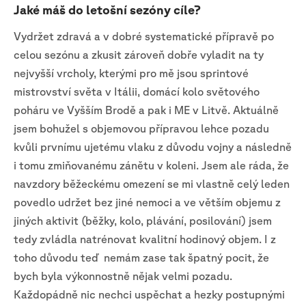
Jaké máš do letošní sezóny cíle?
Vydržet zdravá a v dobré systematické přípravě po
celou sezónu a zkusit zároveň dobře vyladit na ty
nejvyšší vrcholy, kterými pro mě jsou sprintové
mistrovství světa v Itálii, domácí kolo světového
poháru ve Vyšším Brodě a pak i ME v Litvě. Aktuálně
jsem bohužel s objemovou přípravou lehce pozadu
kvůli prvnímu ujetému vlaku z důvodu vojny a následně
i tomu zmiňovanému zánětu v koleni. Jsem ale ráda, že
navzdory běžeckému omezení se mi vlastně celý leden
povedlo udržet bez jiné nemoci a ve větším objemu z
jiných aktivit (běžky, kolo, plávání, posilování) jsem
tedy zvládla natrénovat kvalitní hodinový objem. I z
toho důvodu teď nemám zase tak špatný pocit, že
bych byla výkonnostně nějak velmi pozadu.
Každopádně nic nechci uspěchat a hezky postupnými