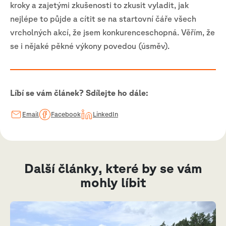
kroky a zajetými zkušenosti to zkusit vyladit, jak
nejlépe to půjde a cítit se na startovní čáře všech
vrcholných akcí, že jsem konkurenceschopná. Věřím, že
se i nějaké pěkné výkony povedou (úsměv).
Líbí se vám článek? Sdílejte ho dále:
Email
Facebook
LinkedIn
Další články, které by se vám
mohly líbit