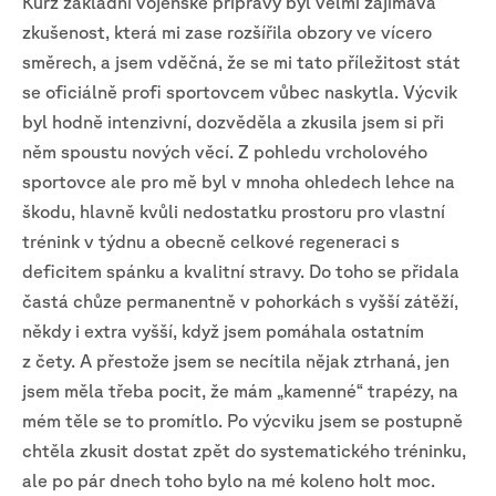
Kurz základní vojenské přípravy byl velmi zajímavá
zkušenost, která mi zase rozšířila obzory ve vícero
směrech, a jsem vděčná, že se mi tato příležitost stát
se oficiálně profi sportovcem vůbec naskytla. Výcvik
byl hodně intenzivní, dozvěděla a zkusila jsem si při
něm spoustu nových věcí. Z pohledu vrcholového
sportovce ale pro mě byl v mnoha ohledech lehce na
škodu, hlavně kvůli nedostatku prostoru pro vlastní
trénink v týdnu a obecně celkové regeneraci s
deficitem spánku a kvalitní stravy. Do toho se přidala
častá chůze permanentně v pohorkách s vyšší zátěží,
někdy i extra vyšší, když jsem pomáhala ostatním
z čety. A přestože jsem se necítila nějak ztrhaná, jen
jsem měla třeba pocit, že mám „kamenné“ trapézy, na
mém těle se to promítlo. Po výcviku jsem se postupně
chtěla zkusit dostat zpět do systematického tréninku,
ale po pár dnech toho bylo na mé koleno holt moc.