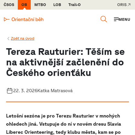
ČSOS
OB
MTBO
LOB
Trail-O
ORIS
MENU
Zpět na úvod
Tereza Rauturier: Těším se
na aktivnější začlenění do
Českého orienťáku
22. 3. 2026
Katka Matrasová
Letošní sezóna je pro Terezu Rauturier v mnohých
ohledech jiná. Vstupuje do ní v novém dresu Slavia
Liberec Orienteering, tedy klubu města, kam se po