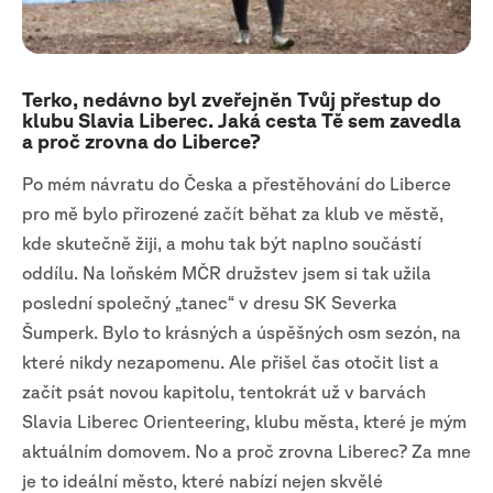
Terko, nedávno byl zveřejněn Tvůj přestup do
klubu Slavia Liberec. Jaká cesta Tě sem zavedla
a proč zrovna do Liberce?
Po mém návratu do Česka a přestěhování do Liberce
pro mě bylo přirozené začít běhat za klub ve městě,
kde skutečně žiji, a mohu tak být naplno součástí
oddílu. Na loňském MČR družstev jsem si tak užila
poslední společný „tanec“ v dresu SK Severka
Šumperk. Bylo to krásných a úspěšných osm sezón, na
které nikdy nezapomenu. Ale přišel čas otočit list a
začít psát novou kapitolu, tentokrát už v barvách
Slavia Liberec Orienteering, klubu města, které je mým
aktuálním domovem. No a proč zrovna Liberec? Za mne
je to ideální město, které nabízí nejen skvělé