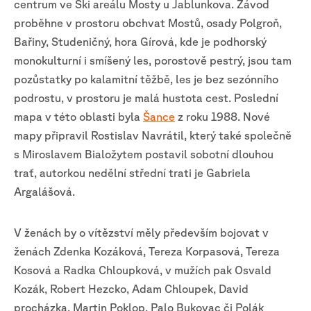
centrum ve Ski areálu Mosty u Jablunkova. Závod
proběhne v prostoru obchvat Mostů, osady Polgroň,
Bařiny, Studeničný, hora Gírová, kde je podhorský
monokulturní i smíšený les, porostově pestrý, jsou tam
pozůstatky po kalamitní těžbě, les je bez sezónního
podrostu, v prostoru je malá hustota cest. Poslední
mapa v této oblasti byla
Šance
z roku 1988. Nové
mapy připravil Rostislav Navrátil, který také společně
s Miroslavem Bialožytem postavil sobotní dlouhou
trať, autorkou nedělní střední trati je Gabriela
Argalášová.
V ženách by o vítězství měly především bojovat v
ženách Zdenka Kozáková, Tereza Korpasová, Tereza
Kosová a Radka Chloupková, v mužích pak Osvald
Kozák, Robert Hezcko, Adam Chloupek, David
procházka, Martin Poklop, Palo Bukovac či Polák