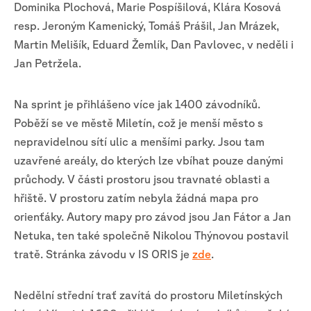
Dominika Plochová, Marie Pospíšilová, Klára Kosová
resp. Jeroným Kamenický, Tomáš Prášil, Jan Mrázek,
Martin Melišík, Eduard Žemlík, Dan Pavlovec, v neděli i
Jan Petržela.
Na sprint je přihlášeno více jak 1400 závodníků.
Poběží se ve městě Miletín, což je menší město s
nepravidelnou sítí ulic a menšími parky. Jsou tam
uzavřené areály, do kterých lze vbíhat pouze danými
průchody. V části prostoru jsou travnaté oblasti a
hřiště. V prostoru zatím nebyla žádná mapa pro
orienťáky. Autory mapy pro závod jsou Jan Fátor a Jan
Netuka, ten také společně Nikolou Thýnovou postavil
tratě. Stránka závodu v IS ORIS je
zde
.
Nedělní střední trať zavítá do prostoru Miletínských