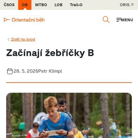
ČSOS
OB
MTBO
LOB
Trail-O
ORIS
MENU
Zpět na úvod
Začínají žebříčky B
28. 5. 2026
Petr Klimpl