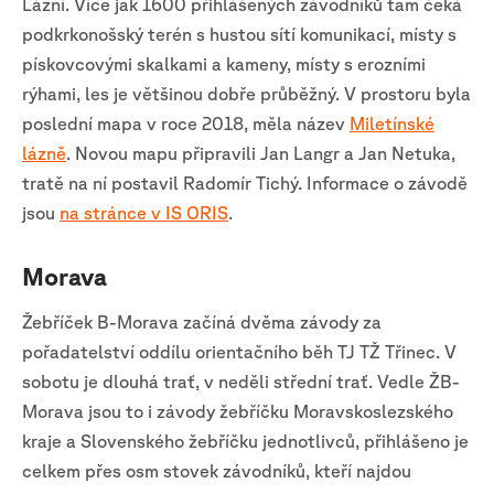
Lázní. Více jak 1600 přihlášených závodníků tam čeká
podkrkonošský terén s hustou sítí komunikací, místy s
pískovcovými skalkami a kameny, místy s erozními
rýhami, les je většinou dobře průběžný. V prostoru byla
poslední mapa v roce 2018, měla název
Miletínské
lázně
. Novou mapu připravili Jan Langr a Jan Netuka,
tratě na ní postavil Radomír Tichý. Informace o závodě
jsou
na stránce v IS ORIS
.
Morava
Žebříček B-Morava začíná dvěma závody za
pořadatelství oddílu orientačního běh TJ TŽ Třinec. V
sobotu je dlouhá trať, v neděli střední trať. Vedle ŽB-
Morava jsou to i závody žebříčku Moravskoslezského
kraje a Slovenského žebříčku jednotlivců, přihlášeno je
celkem přes osm stovek závodníků, kteří najdou